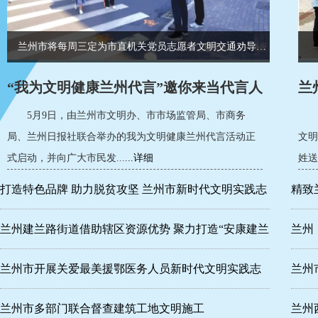
兰州市将每周三定为市直机关党员志愿者文明交通劝导活动日
“我为文明健康兰州代言”邀你来当代言人
兰
走
5月9日，由兰州市文明办、市市场监管局、市商务
局、兰州日报社联合举办的我为文明健康兰州代言活动正
文明
式启动，并向广大市民发...
...详细
姓送
打造特色品牌 助力脱贫攻坚 兰州市新时代文明实践志
精致
愿服务示范活动启动
兰州建兰路街道借助辖区资源优势 聚力打造“安康建兰
兰州
文明建兰”
在1
兰州市开展关爱最美援鄂医务人员新时代文明实践志
兰州
愿服务活动
兰州市多部门联合督查建筑工地文明施工
兰州