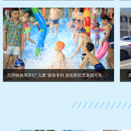
兰州铁路局开行“儿童”旅游专列 游览新区恐龙园可免费乘坐