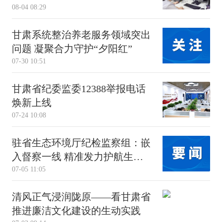
08-04 08:29
甘肃系统整治养老服务领域突出
问题 凝聚合力守护“夕阳红”
07-30 10:51
甘肃省纪委监委12388举报电话
焕新上线
07-24 10:08
驻省生态环境厅纪检监察组：嵌
入督察一线 精准发力护航生态
07-05 11:05
环保
清风正气浸润陇原——看甘肃省
推进廉洁文化建设的生动实践