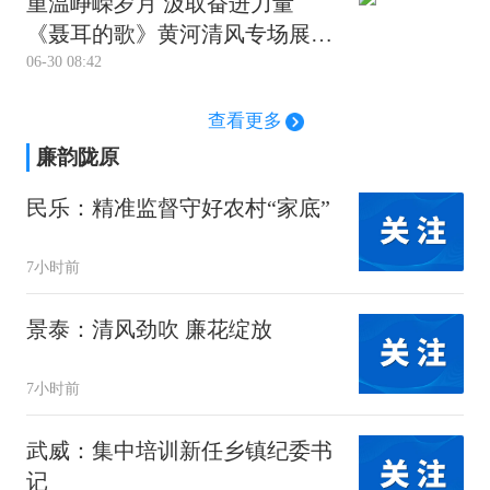
重温峥嵘岁月 汲取奋进力量
《聂耳的歌》黄河清风专场展演
06-30 08:42
在兰州音乐厅上演
查看更多
廉韵陇原
民乐：精准监督守好农村“家底”
7小时前
景泰：清风劲吹 廉花绽放
7小时前
武威：集中培训新任乡镇纪委书
记