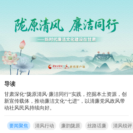
导读
甘肃深化“陇原清风·廉洁同行”实践，挖掘本土资源，创
新宣传载体，推动廉洁文化“七进”，以清廉党风政风带
动社风民风持续向好。
要闻聚焦
清风行动
廉韵陇原
丝路话廉
清风锐评