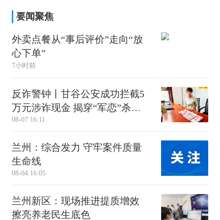
要闻聚焦
外卖点餐从“事后评价”走向“放
心下单”
7小时前
反诈警钟丨甘谷公安成功拦截5
万元涉诈现金 揭穿“军恋”杀猪
08-07 16:11
盘骗局
兰州：综合发力 守牢案件质量
生命线
08-04 16:05
兰州新区：现场推进提质增效
擦亮养老民生底色